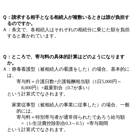
Ｑ：請求する相手となる相続人が複数いるときは誰が負担す
るのですか。
Ａ：条文で、各相続人はそれぞれの相続分に乗じた額を負担
すると書かれています。
Ｑ：ところで、寄与料の具体的計算はどのようになります
か。
Ａ：療養看護型（被相続人の看護をした）の場合、基本的に
は、
寄与料＝介護日数×介護報酬相当額（1日5,000円～
8,000円）×裁量割合（0.7が多い）
という計算式でなされます。
家業従事型（被相続人の事業に従事した）の場合、一般
的には、
寄与料＝特別寄与者が通常得られたであろう給与額
×（1-生活費控除割合0.3～0.5）×寄与期間
という計算式でなされます。