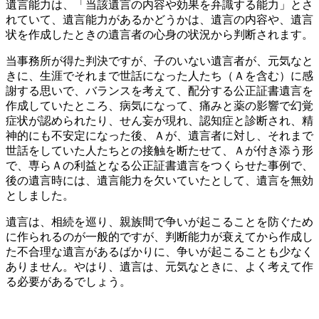
遺言能力は、「当該遺言の内容や効果を弁識する能力」とさ
れていて、遺言能力があるかどうかは、遺言の内容や、遺言
状を作成したときの遺言者の心身の状況から判断されます。
当事務所が得た判決ですが、子のいない遺言者が、元気なと
きに、生涯でそれまで世話になった人たち（Ａを含む）に感
謝する思いで、バランスを考えて、配分する公正証書遺言を
作成していたところ、病気になって、痛みと薬の影響で幻覚
症状が認められたり、せん妄が現れ、認知症と診断され、精
神的にも不安定になった後、Ａが、遺言者に対し、それまで
世話をしていた人たちとの接触を断たせて、Ａが付き添う形
で、専らＡの利益となる公正証書遺言をつくらせた事例で、
後の遺言時には、遺言能力を欠いていたとして、遺言を無効
としました。
遺言は、相続を巡り、親族間で争いが起こることを防ぐため
に作られるのが一般的ですが、判断能力が衰えてから作成し
た不合理な遺言があるばかりに、争いが起こることも少なく
ありません。やはり、遺言は、元気なときに、よく考えて作
る必要があるでしょう。