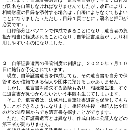
これまで，自筆証書遺言は，遺言者自身が，全文，日付及
び氏名を自筆しなければなりませんでしたが，改正により，
相続財産の目録を添付する場合は，自署によらなくてもよい
ことになりました（ただし，目録１頁ごとに，署名と押印が
必要です）。
目録部分はパソコンで作成できることになり，遺言者の負
担が相当に軽減されることになり，自筆証書遺言が，より利
用しやすいものになりました。
２
自筆証書遺言の保管制度の創設は、２０２０年７月１０
日に施行が予定されています。
現在、自筆証書遺言を作成しても、その遺言書を自分で保
管するか信頼できる個人や団体に預けるしかありません。
しかし、遺言書を紛失する危険もあり、相続発生後、すぐ
に遺言書が見つからないという事態も生じてしまいます。
そこで、遺言者は、法務局に自筆証書遺言を保管してもら
うことができるようになります。相続発生後、相続人は全国
のどの法務局からでも遺言書を探すことができます。
ただ、公正証書遺言とは異なり、作成自体に公証人などの
第三者が関わりません。