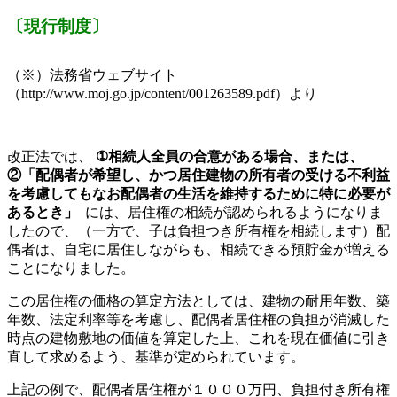
〔現行制度〕
（※）法務省ウェブサイト
（http://www.moj.go.jp/content/001263589.pdf）より
改正法では、
①相続人全員の合意がある場合、または、
②「配偶者が希望し、かつ居住建物の所有者の受ける不利益
を考慮してもなお配偶者の生活を維持するために特に必要が
あるとき」
には、居住権の相続が認められるようになりま
したので、（一方で、子は負担つき所有権を相続します）配
偶者は、自宅に居住しながらも、相続できる預貯金が増える
ことになりました。
この居住権の価格の算定方法としては、建物の耐用年数、築
年数、法定利率等を考慮し、配偶者居住権の負担が消滅した
時点の建物敷地の価値を算定した上、これを現在価値に引き
直して求めるよう、基準が定められています。
上記の例で、配偶者居住権が１０００万円、負担付き所有権