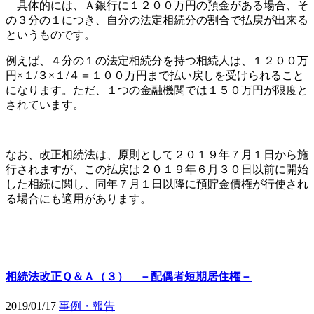
具体的には、Ａ銀行に１２００万円の預金がある場合、そ
の３分の１につき、自分の法定相続分の割合で払戻が出来る
というものです。
例えば、４分の１の法定相続分を持つ相続人は、１２００万
円×１/３×１/４＝１００万円まで払い戻しを受けられること
になります。ただ、１つの金融機関では１５０万円が限度と
されています。
なお、改正相続法は、原則として２０１９年７月１日から施
行されますが、この払戻は２０１９年６月３０日以前に開始
した相続に関し、同年７月１日以降に預貯金債権が行使され
る場合にも適用があります。
相続法改正Ｑ＆Ａ（３） －配偶者短期居住権－
2019/01/17
事例・報告