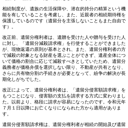
相続制度が、遺族の生活保障や、潜在的持分の精算という機
能を有していることを考慮し、また、近親者の相続期待権を
保護しているのです（遺留分を主張しないこともまた自由で
す）。
改正前、遺留分権利者は、遺贈を受けた人や贈与を受けた人
に対し、「遺留分減殺請求権」を行使することができました
が、現物返還の原則が基本とされ、また、遺留分権利者の方
で減殺の対象となる財産を選ぶことができず、遺産全体につ
いて価格の割合に応じて減殺すべきとしていたため、遺留分
義務者が価格弁償を選択しない限り、不動産が共有となり、
さらに共有物分割の手続きが必要となって、紛争の解決が長
期化しがちでした。
改正によって、遺留分権利者は、「遺留分侵害額請求権」を
もつことになり、侵害額の支払を請求する方式に変わりまし
た。以前より、格段に請求が容易になったのです。令和元年
７月１日以降にお亡くなりになられた方から適用がありま
す。
遺留分侵害額請求権は、遺留分権利者が相続の開始及び遺留