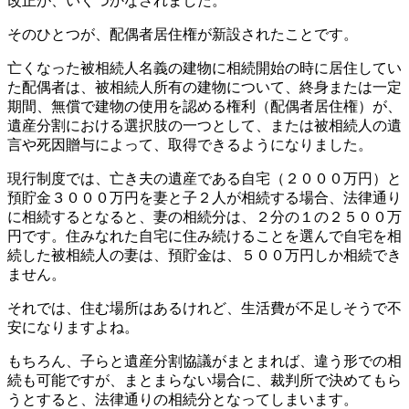
改正が、いくつかなされました。
そのひとつが、配偶者居住権が新設されたことです。
亡くなった被相続人名義の建物に相続開始の時に居住してい
た配偶者は、被相続人所有の建物について、終身または一定
期間、無償で建物の使用を認める権利（配偶者居住権）が、
遺産分割における選択肢の一つとして、または被相続人の遺
言や死因贈与によって、取得できるようになりました。
現行制度では、亡き夫の遺産である自宅（２０００万円）と
預貯金３０００万円を妻と子２人が相続する場合、法律通り
に相続するとなると、妻の相続分は、２分の１の２５００万
円です。住みなれた自宅に住み続けることを選んで自宅を相
続した被相続人の妻は、預貯金は、５００万円しか相続でき
ません。
それでは、住む場所はあるけれど、生活費が不足しそうで不
安になりますよね。
もちろん、子らと遺産分割協議がまとまれば、違う形での相
続も可能ですが、まとまらない場合に、裁判所で決めてもら
うとすると、法律通りの相続分となってしまいます。