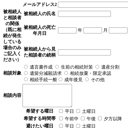
メールアドレス2
被相続人
被相続人の氏名
と相談者
の関係
被相続人の死亡
（既に相
年
月
年月日
続が発生
している
場合のみ
被相続人から見
ご記入く
た相談者の続柄
ださい）
遺言書作成
生前の相続対策
遺産分割
相談対象
遺留分減殺請求
相続放棄・限定承認
相続手続一般
成年後見
その他
相談内容
希望する曜日
平日
土曜日
希望する時間帯
午前中
午後
夕方以降
避けたい曜日
平日
土曜日