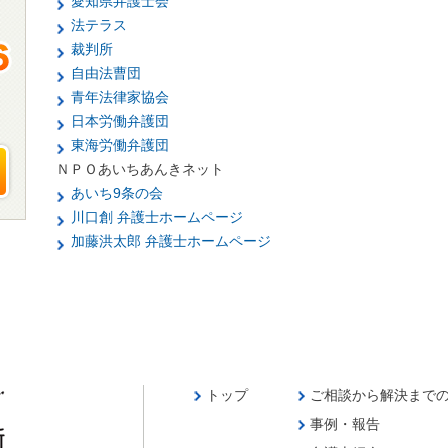
愛知県弁護士会
法テラス
裁判所
自由法曹団
青年法律家協会
日本労働弁護団
東海労働弁護団
ＮＰＯあいちあんきネット
あいち9条の会
川口創 弁護士ホームページ
加藤洪太郎 弁護士ホームページ
トップ
ご相談から解決まで
事例・報告