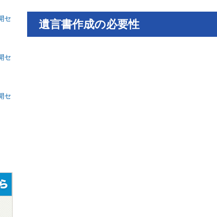
開セ
遺言書作成の必要性
開セ
開セ